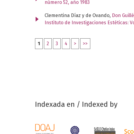
número 52, año 1983
Clementina Díaz y de Ovando,
Don Guill
Instituto de Investigaciones Estéticas: 
1
2
3
4
>
>>
Indexada en / Indexed by