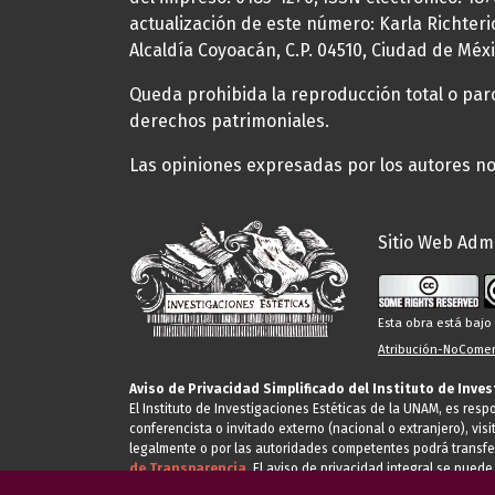
actualización de este número: Karla Richteric
Alcaldía Coyoacán, C.P. 04510, Ciudad de Méxi
Queda prohibida la reproducción total o parci
derechos patrimoniales.
Las opiniones expresadas por los autores no 
Sitio Web Admi
Esta obra está baj
Atribución-NoComerc
Aviso de Privacidad Simplificado del Instituto de Inve
El Instituto de Investigaciones Estéticas de la UNAM, es res
conferencista o invitado externo (nacional o extranjero), visi
legalmente o por las autoridades competentes podrá transfe
de Transparencia.
El aviso de privacidad integral se puede