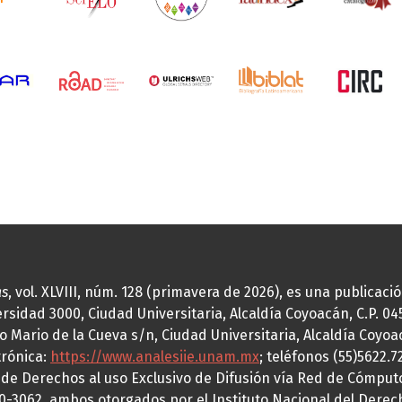
as
, vol. XLVIII, núm. 128 (primavera de 2026), es una publicac
idad 3000, Ciudad Universitaria, Alcaldía Coyoacán, C.P. 0451
o Mario de la Cueva s/n, Ciudad Universitaria, Alcaldía Coyoa
trónica:
https://www.analesiie.unam.mx
; teléfonos (55)5622.
a de Derechos al uso Exclusivo de Difusión vía Red de Cómp
70-3062, ambos otorgados por el Instituto Nacional del Derec