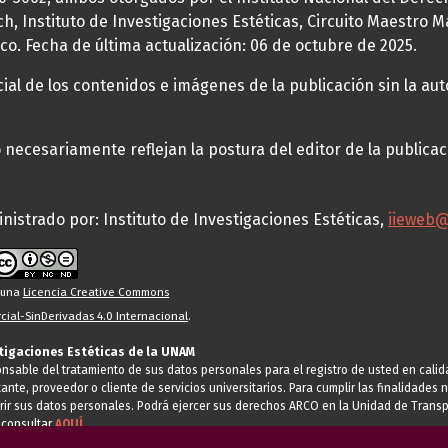
h, Instituto de Investigaciones Estéticas, Circuito Maestro M
co. Fecha de última actualización: 06 de octubre de 2025.
al de los contenidos e imágenes de la publicación sin la auto
necesariamente reflejan la postura del editor de la publica
nistrado por: Instituto de Investigaciones Estéticas,
iieweb
o una
Licencia Creative Commons
ial-SinDerivadas 4.0 Internacional
.
stigaciones Estéticas de la UNAM
ponsable del tratamiento de sus datos personales para el registro de usted en cal
tante, proveedor o cliente de servicios universitarios. Para cumplir las finalidade
rir sus datos personales. Podrá ejercer sus derechos ARCO en la Unidad de Transp
 consultar
AQUÍ