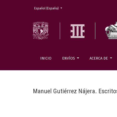
Cambiar el idioma. El actual es:
Español (España)
INICIO
ENVÍOS
ACERCA DE
Manuel Gutiérrez Nájera. Escritos