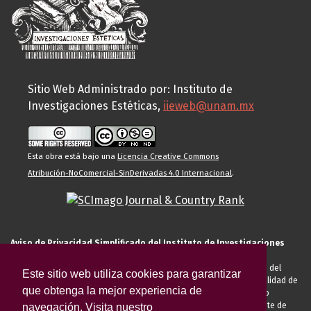
Sitio Web Administrado por: Instituto de
Investigaciones Estéticas,
iieweb@unam.mx
Esta obra está bajo una
Licencia Creative Commons
Atribución-NoComercial-SinDerivadas 4.0 Internacional
.
Aviso de Privacidad Simplificado del Instituto de Investigaciones
Estéticas de la UNAM
El Instituto de Investigaciones Estéticas de la UNAM, es responsable del
Este sitio web utiliza cookies para garantizar
tratamiento de sus datos personales para el registro de usted en calidad de
que obtenga la mejor experiencia de
alumno, docente, personal de la entidad académica, conferencista o
invitado externo (nacional o extranjero), visitante, proveedor o cliente de
navegación. Visita nuestro