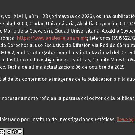
as
, vol. XLVIII, núm. 128 (primavera de 2026), es una publicac
idad 3000, Ciudad Universitaria, Alcaldía Coyoacán, C.P. 0451
o Mario de la Cueva s/n, Ciudad Universitaria, Alcaldía Coyoa
trónica:
https://www.analesiie.unam.mx
; teléfonos (55)5622.
a de Derechos al uso Exclusivo de Difusión vía Red de Cómp
70-3062, ambos otorgados por el Instituto Nacional del Derec
h, Instituto de Investigaciones Estéticas, Circuito Maestro M
co. Fecha de última actualización: 06 de octubre de 2025.
al de los contenidos e imágenes de la publicación sin la auto
necesariamente reflejan la postura del editor de la publica
nistrado por: Instituto de Investigaciones Estéticas,
iieweb