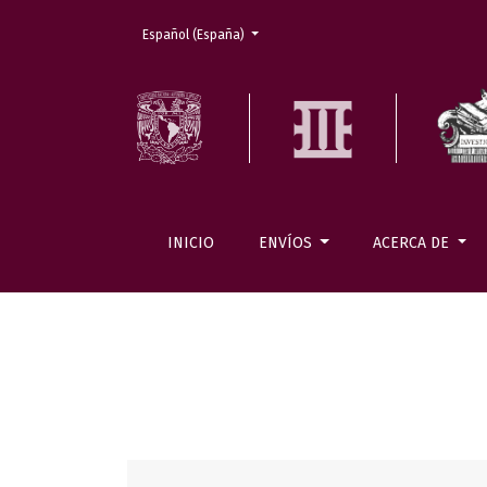
Cambiar el idioma. El actual es:
Español (España)
INICIO
ENVÍOS
ACERCA DE