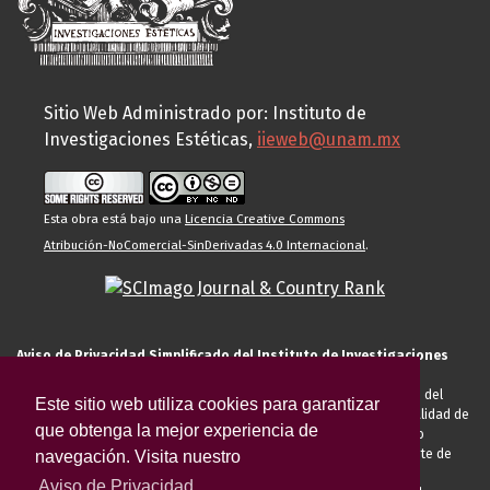
Sitio Web Administrado por: Instituto de
Investigaciones Estéticas,
iieweb@unam.mx
Esta obra está bajo una
Licencia Creative Commons
Atribución-NoComercial-SinDerivadas 4.0 Internacional
.
Aviso de Privacidad Simplificado del Instituto de Investigaciones
Estéticas de la UNAM
El Instituto de Investigaciones Estéticas de la UNAM, es responsable del
Este sitio web utiliza cookies para garantizar
tratamiento de sus datos personales para el registro de usted en calidad de
que obtenga la mejor experiencia de
alumno, docente, personal de la entidad académica, conferencista o
invitado externo (nacional o extranjero), visitante, proveedor o cliente de
navegación. Visita nuestro
servicios universitarios. Para cumplir las finalidades necesarias
Aviso de Privacidad