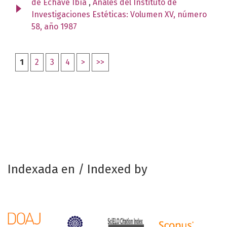
de Echave Ibía
,
Anales del Instituto de
Investigaciones Estéticas: Volumen XV, número
58, año 1987
1
2
3
4
>
>>
Indexada en / Indexed by