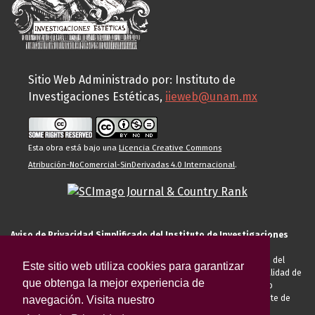
Sitio Web Administrado por: Instituto de
Investigaciones Estéticas,
iieweb@unam.mx
Esta obra está bajo una
Licencia Creative Commons
Atribución-NoComercial-SinDerivadas 4.0 Internacional
.
Aviso de Privacidad Simplificado del Instituto de Investigaciones
Estéticas de la UNAM
El Instituto de Investigaciones Estéticas de la UNAM, es responsable del
Este sitio web utiliza cookies para garantizar
tratamiento de sus datos personales para el registro de usted en calidad de
que obtenga la mejor experiencia de
alumno, docente, personal de la entidad académica, conferencista o
invitado externo (nacional o extranjero), visitante, proveedor o cliente de
navegación. Visita nuestro
servicios universitarios. Para cumplir las finalidades necesarias