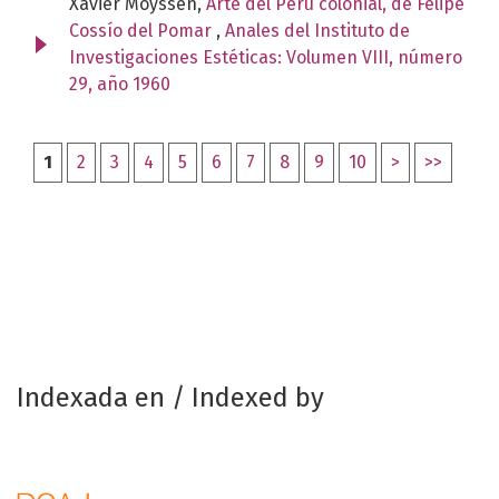
Xavier Moyssén,
Arte del Perú colonial, de Felipe
Cossío del Pomar
,
Anales del Instituto de
Investigaciones Estéticas: Volumen VIII, número
29, año 1960
1
2
3
4
5
6
7
8
9
10
>
>>
Indexada en / Indexed by