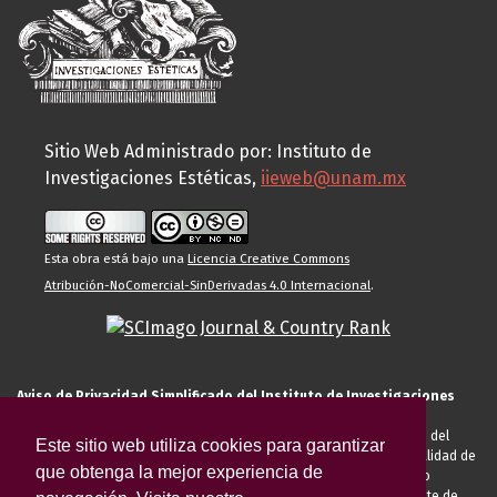
Sitio Web Administrado por: Instituto de
Investigaciones Estéticas,
iieweb@unam.mx
Esta obra está bajo una
Licencia Creative Commons
Atribución-NoComercial-SinDerivadas 4.0 Internacional
.
Aviso de Privacidad Simplificado del Instituto de Investigaciones
Estéticas de la UNAM
El Instituto de Investigaciones Estéticas de la UNAM, es responsable del
Este sitio web utiliza cookies para garantizar
tratamiento de sus datos personales para el registro de usted en calidad de
que obtenga la mejor experiencia de
alumno, docente, personal de la entidad académica, conferencista o
invitado externo (nacional o extranjero), visitante, proveedor o cliente de