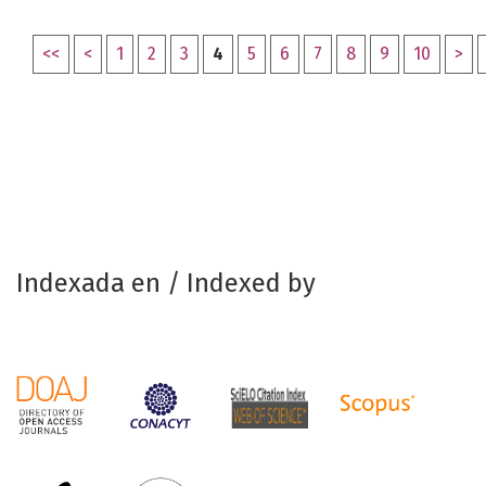
<<
<
1
2
3
4
5
6
7
8
9
10
>
Indexada en / Indexed by