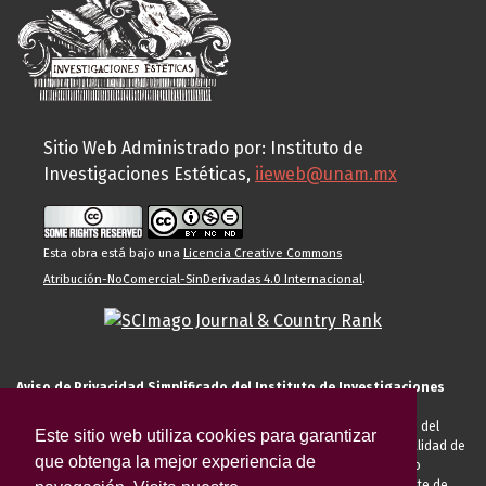
Sitio Web Administrado por: Instituto de
Investigaciones Estéticas,
iieweb@unam.mx
Esta obra está bajo una
Licencia Creative Commons
Atribución-NoComercial-SinDerivadas 4.0 Internacional
.
Aviso de Privacidad Simplificado del Instituto de Investigaciones
Estéticas de la UNAM
El Instituto de Investigaciones Estéticas de la UNAM, es responsable del
Este sitio web utiliza cookies para garantizar
tratamiento de sus datos personales para el registro de usted en calidad de
que obtenga la mejor experiencia de
alumno, docente, personal de la entidad académica, conferencista o
invitado externo (nacional o extranjero), visitante, proveedor o cliente de