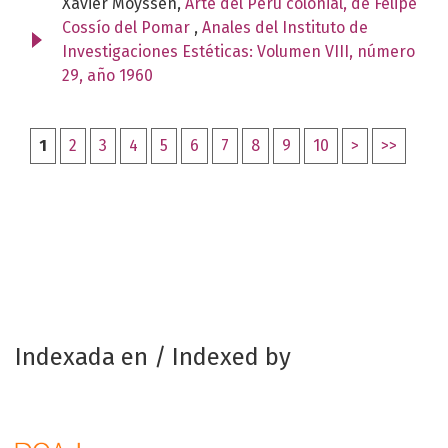
Xavier Moyssén,
Arte del Perú colonial, de Felipe
Cossío del Pomar
,
Anales del Instituto de
Investigaciones Estéticas: Volumen VIII, número
29, año 1960
1
2
3
4
5
6
7
8
9
10
>
>>
Indexada en / Indexed by