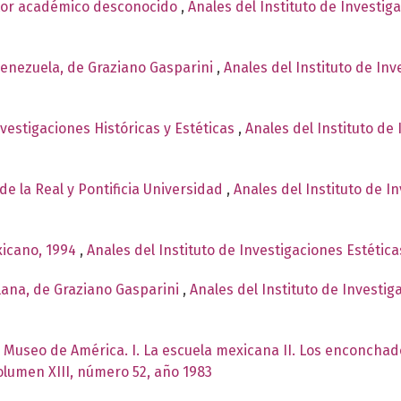
ntor académico desconocido
,
Anales del Instituto de Investig
Venezuela, de Graziano Gasparini
,
Anales del Instituto de In
nvestigaciones Históricas y Estéticas
,
Anales del Instituto de
de la Real y Pontificia Universidad
,
Anales del Instituto de I
xicano, 1994
,
Anales del Instituto de Investigaciones Estétic
lana, de Graziano Gasparini
,
Anales del Instituto de Investig
el Museo de América. I. La escuela mexicana II. Los enconcha
Volumen XIII, número 52, año 1983