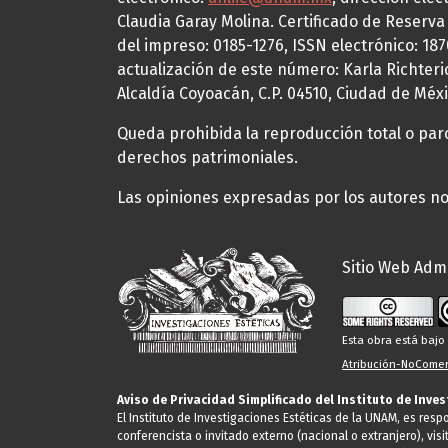
Claudia Garay Molina. Certificado de Reserv
del impreso: 0185-1276, ISSN electrónico: 18
actualización de este número: Karla Richteric
Alcaldía Coyoacán, C.P. 04510, Ciudad de Méxi
Queda prohibida la reproducción total o parci
derechos patrimoniales.
Las opiniones expresadas por los autores no 
Sitio Web Admi
Esta obra está baj
Atribución-NoComerc
Aviso de Privacidad Simplificado del Instituto de Inve
El Instituto de Investigaciones Estéticas de la UNAM, es res
conferencista o invitado externo (nacional o extranjero), visi