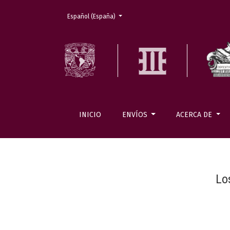
Cambiar el idioma. El actual es:
Español (España)
INICIO
ENVÍOS
ACERCA DE
Lo