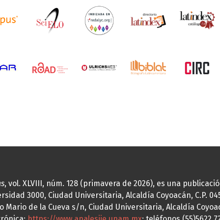
as
, vol. XLVIII, núm. 128 (primavera de 2026), es una publicac
idad 3000, Ciudad Universitaria, Alcaldía Coyoacán, C.P. 0451
o Mario de la Cueva s/n, Ciudad Universitaria, Alcaldía Coyoa
trónica:
https://www.analesiie.unam.mx
; teléfonos (55)5622.