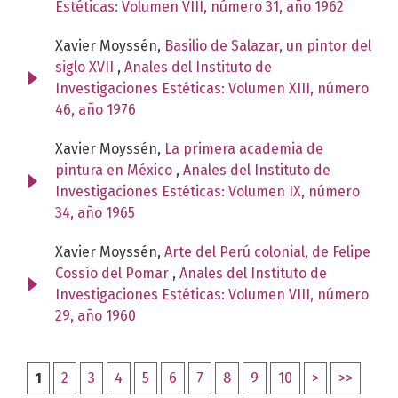
Estéticas: Volumen VIII, número 31, año 1962
Xavier Moyssén,
Basilio de Salazar, un pintor del
siglo XVII
,
Anales del Instituto de
Investigaciones Estéticas: Volumen XIII, número
46, año 1976
Xavier Moyssén,
La primera academia de
pintura en México
,
Anales del Instituto de
Investigaciones Estéticas: Volumen IX, número
34, año 1965
Xavier Moyssén,
Arte del Perú colonial, de Felipe
Cossío del Pomar
,
Anales del Instituto de
Investigaciones Estéticas: Volumen VIII, número
29, año 1960
1
2
3
4
5
6
7
8
9
10
>
>>