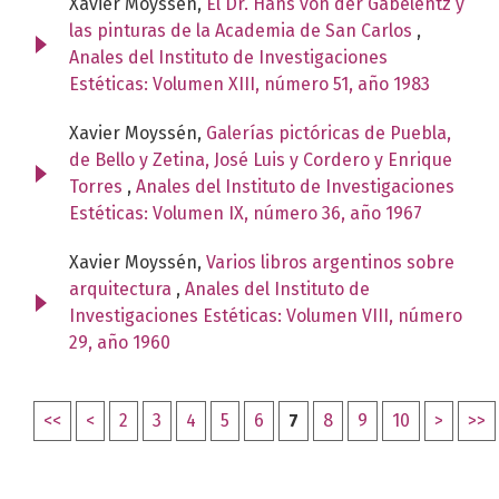
Xavier Moyssén,
El Dr. Hans von der Gabelentz y
las pinturas de la Academia de San Carlos
,
Anales del Instituto de Investigaciones
Estéticas: Volumen XIII, número 51, año 1983
Xavier Moyssén,
Galerías pictóricas de Puebla,
de Bello y Zetina, José Luis y Cordero y Enrique
Torres
,
Anales del Instituto de Investigaciones
Estéticas: Volumen IX, número 36, año 1967
Xavier Moyssén,
Varios libros argentinos sobre
arquitectura
,
Anales del Instituto de
Investigaciones Estéticas: Volumen VIII, número
29, año 1960
<<
<
2
3
4
5
6
7
8
9
10
>
>>