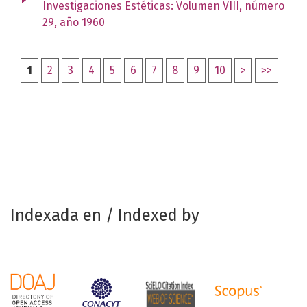
Investigaciones Estéticas: Volumen VIII, número
29, año 1960
1
2
3
4
5
6
7
8
9
10
>
>>
Indexada en / Indexed by