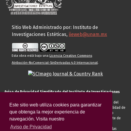
Sitio Web Administrado por: Instituto de
Investigaciones Estéticas,
iieweb@unam.mx
Esta obra está bajo una
Licencia Creative Commons
Atribución-NoComercial-SinDerivadas 4.0 Internacional
.
Aviso de Privacidad Simplificado del Instituto de Investigaciones
Estéticas de la UNAM
El Instituto de Investigaciones Estéticas de la UNAM, es responsable del
Este sitio web utiliza cookies para garantizar
tratamiento de sus datos personales para el registro de usted en calidad de
que obtenga la mejor experiencia de
alumno, docente, personal de la entidad académica, conferencista o
invitado externo (nacional o extranjero), visitante, proveedor o cliente de
navegación. Visita nuestro
servicios universitarios. Para cumplir las finalidades necesarias
Aviso de Privacidad
anteriormente descritas u otras aquellas exigidas legalmente o por las