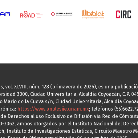
as
, vol. XLVIII, núm. 128 (primavera de 2026), es una publicac
idad 3000, Ciudad Universitaria, Alcaldía Coyoacán, C.P. 0451
o Mario de la Cueva s/n, Ciudad Universitaria, Alcaldía Coyoa
trónica:
https://www.analesiie.unam.mx
; teléfonos (55)5622.
a de Derechos al uso Exclusivo de Difusión vía Red de Cómp
70-3062, ambos otorgados por el Instituto Nacional del Derec
h, Instituto de Investigaciones Estéticas, Circuito Maestro M