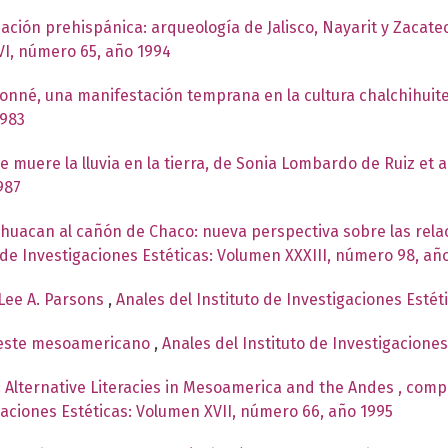
ización prehispánica: arqueología de Jalisco, Nayarit y Zacate
VI, número 65, año 1994
sonné, una manifestación temprana en la cultura chalchihuit
1983
e muere la lluvia en la tierra, de Sonia Lombardo de Ruiz et a
987
ihuacan al cañón de Chaco: nueva perspectiva sobre las rela
 de Investigaciones Estéticas: Volumen XXXIII, número 98, añ
 Lee A. Parsons
,
Anales del Instituto de Investigaciones Estét
oeste mesoamericano
,
Anales del Instituto de Investigacione
 Alternative Literacies in Mesoamerica and the Andes , compi
igaciones Estéticas: Volumen XVII, número 66, año 1995