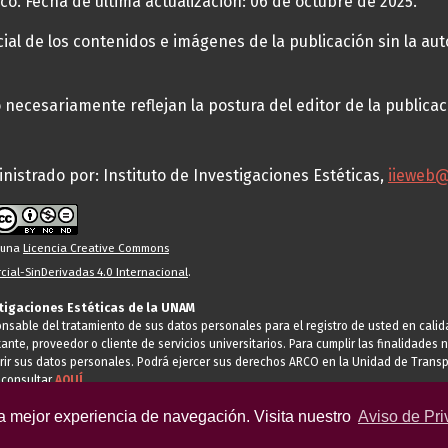
co. Fecha de última actualización: 06 de octubre de 2025.
al de los contenidos e imágenes de la publicación sin la auto
necesariamente reflejan la postura del editor de la publica
nistrado por: Instituto de Investigaciones Estéticas,
iieweb
o una
Licencia Creative Commons
ial-SinDerivadas 4.0 Internacional
.
stigaciones Estéticas de la UNAM
ponsable del tratamiento de sus datos personales para el registro de usted en cal
tante, proveedor o cliente de servicios universitarios. Para cumplir las finalidade
rir sus datos personales. Podrá ejercer sus derechos ARCO en la Unidad de Transp
 consultar
AQUÍ
la mejor experiencia de navegación. Visita nuestro
Aviso de Pri