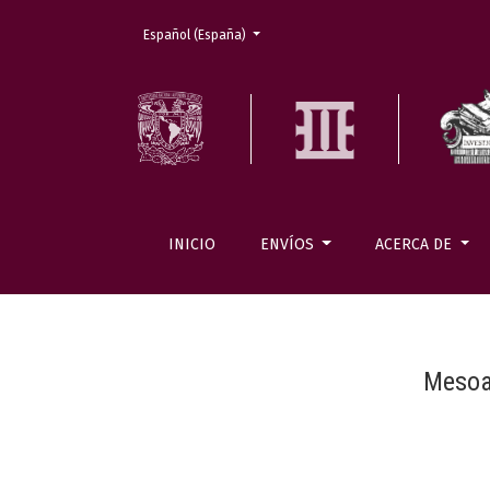
Cambiar el idioma. El actual es:
Español (España)
INICIO
ENVÍOS
ACERCA DE
Mesoa