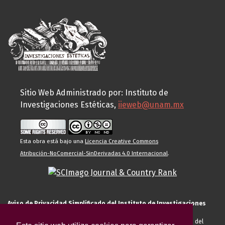
Sitio Web Administrado por: Instituto de
Investigaciones Estéticas,
iieweb@unam.mx
Esta obra está bajo una
Licencia Creative Commons
Atribución-NoComercial-SinDerivadas 4.0 Internacional
.
Aviso de Privacidad Simplificado del Instituto de Investigaciones
Estéticas de la UNAM
El Instituto de Investigaciones Estéticas de la UNAM, es responsable del