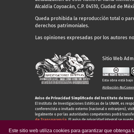
Alcaldía Coyoacán, C.P. 04510, Ciudad de Méxi
Queda prohibida la reproducción total o parci
derechos patrimoniales.
Las opiniones expresadas por los autores no 
Sitio Web Admi
Esta obra está baj
Atribución-NoComerc
Aviso de Privacidad Simplificado del Instituto de Inve
El Instituto de Investigaciones Estéticas de la UNAM, es res
conferencista o invitado externo (nacional o extranjero), visi
legalmente o por las autoridades competentes podrá transfe
de Transparencia.
El aviso de privacidad integral se puede
Este sitio web utiliza cookies para garantizar que obtenga 