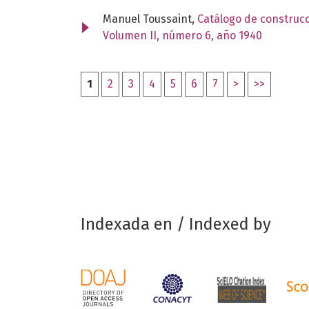
Manuel Toussaint,
Catálogo de construcc
Volumen II, número 6, año 1940
1
2
3
4
5
6
7
>
>>
Indexada en / Indexed by