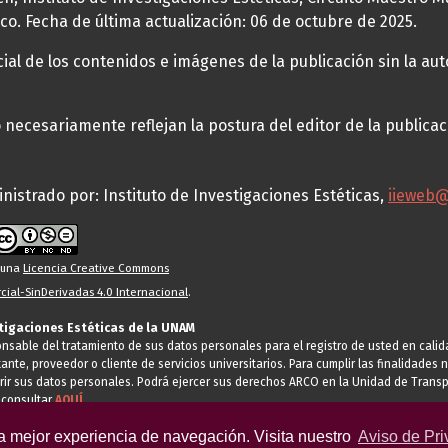
co. Fecha de última actualización: 06 de octubre de 2025.
al de los contenidos e imágenes de la publicación sin la auto
necesariamente reflejan la postura del editor de la publica
nistrado por: Instituto de Investigaciones Estéticas,
iieweb
o una
Licencia Creative Commons
ial-SinDerivadas 4.0 Internacional
.
stigaciones Estéticas de la UNAM
ponsable del tratamiento de sus datos personales para el registro de usted en cal
tante, proveedor o cliente de servicios universitarios. Para cumplir las finalidade
rir sus datos personales. Podrá ejercer sus derechos ARCO en la Unidad de Transp
 consultar
AQUÍ
la mejor experiencia de navegación. Visita nuestro
Aviso de Pri