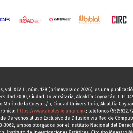
as
, vol. XLVIII, núm. 128 (primavera de 2026), es una publicac
idad 3000, Ciudad Universitaria, Alcaldía Coyoacán, C.P. 0451
o Mario de la Cueva s/n, Ciudad Universitaria, Alcaldía Coyoa
trónica:
https://www.analesiie.unam.mx
; teléfonos (55)5622.
a de Derechos al uso Exclusivo de Difusión vía Red de Cómp
70-3062, ambos otorgados por el Instituto Nacional del Derec
h, Instituto de Investigaciones Estéticas, Circuito Maestro M