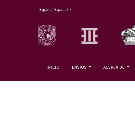
Cambiar el idioma. El actual es:
Español (España)
INICIO
ENVÍOS
ACERCA DE