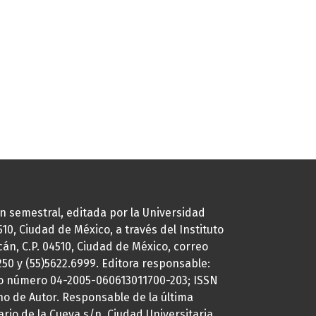
ión semestral, editada por la Universidad
0, Ciudad de México, a través del Instituto
cán, C.P. 04510, Ciudad de México, correo
7250 y (55)5622.6999. Editora responsable:
uto número 04-2005-060613011700-203; ISSN
ho de Autor. Responsable de la última
ario de la Cueva s/n, Ciudad Universitaria,