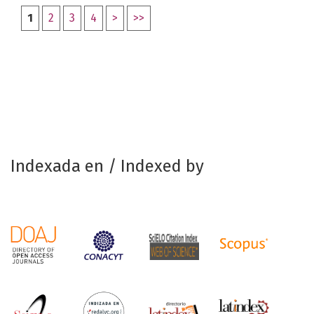
1
2
3
4
>
>>
Indexada en / Indexed by