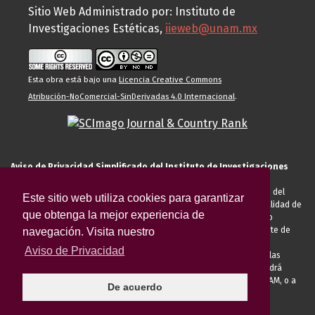
Sitio Web Administrado por: Instituto de
Investigaciones Estéticas,
iieweb@unam.mx
Esta obra está bajo una
Licencia Creative Commons
Atribución-NoComercial-SinDerivadas 4.0 Internacional
.
Aviso de Privacidad Simplificado del Instituto de Investigaciones
Estéticas de la UNAM
El Instituto de Investigaciones Estéticas de la UNAM, es responsable del
Este sitio web utiliza cookies para garantizar
tratamiento de sus datos personales para el registro de usted en calidad de
que obtenga la mejor experiencia de
alumno, docente, personal de la entidad académica, conferencista o
invitado externo (nacional o extranjero), visitante, proveedor o cliente de
navegación. Visita nuestro
servicios universitarios. Para cumplir las finalidades necesarias
Aviso de Privacidad
anteriormente descritas u otras aquellas exigidas legalmente o por las
autoridades competentes podrá transferir sus datos personales. Podrá
ejercer sus derechos ARCO en la Unidad de Transparencia de la UNAM, o a
De acuerdo
través de la
Plataforma Nacional de Transparencia.
El aviso de
privacidad integral se puede consultar
AQUÍ