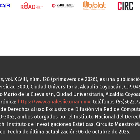
as
, vol. XLVIII, núm. 128 (primavera de 2026), es una publicac
idad 3000, Ciudad Universitaria, Alcaldía Coyoacán, C.P. 0451
o Mario de la Cueva s/n, Ciudad Universitaria, Alcaldía Coyoa
trónica:
https://www.analesiie.unam.mx
; teléfonos (55)5622.
a de Derechos al uso Exclusivo de Difusión vía Red de Cómp
70-3062, ambos otorgados por el Instituto Nacional del Derec
h, Instituto de Investigaciones Estéticas, Circuito Maestro M
co. Fecha de última actualización: 06 de octubre de 2025.