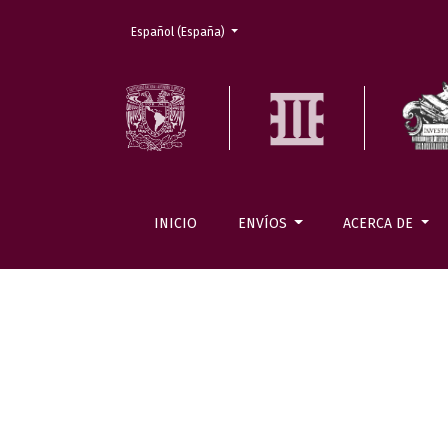
Cambiar el idioma. El actual es:
Español (España)
INICIO
ENVÍOS
ACERCA DE