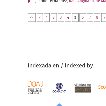
Justino Fernández,
Raúl Anguiano, de M
<<
<
1
2
3
4
5
6
7
8
9
Indexada en / Indexed by