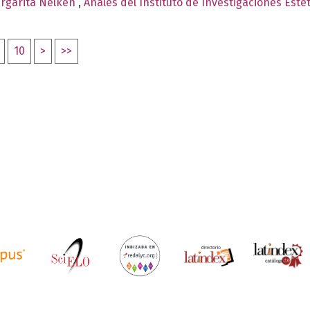
argarita Nelken
,
Anales del Instituto de Investigaciones Esté
10
>
>>