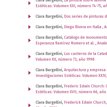
Clara Bargellini,
La pintura sobre lámina
Estéticas: Volumen XXI, número 74-75, a
Clara Bargellini,
Dos series de pinturas 
Clara Bargellini,
Diego Rivera en Italia
,
A
Clara Bargellini,
Catálogo de monumentos y
Esperanza Ramírez Romero et al.
,
Anale
Clara Bargellini,
Los canteros de la Cate
Volumen XX, número 73, año 1998
Clara Bargellini,
Arquitectura y empresa e
Investigaciones Estéticas: Volumen XXIV
Clara Bargellini,
Frederic Edwin Church: C
Estéticas: Volumen XVII, número 66, año
Clara Bargellini,
Frederick Edwin Church