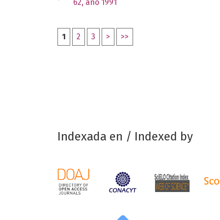
62, año 1991
1
2
3
>
>>
Indexada en / Indexed by