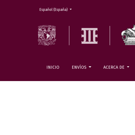
Cambiar el idioma. El actual es:
Español (España)
INICIO
ENVÍOS
ACERCA DE