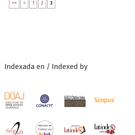
<<
<
1
2
3
Indexada en / Indexed by