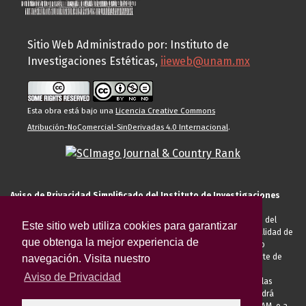
Sitio Web Administrado por: Instituto de
Investigaciones Estéticas,
iieweb@unam.mx
Esta obra está bajo una
Licencia Creative Commons
Atribución-NoComercial-SinDerivadas 4.0 Internacional
.
Aviso de Privacidad Simplificado del Instituto de Investigaciones
Estéticas de la UNAM
El Instituto de Investigaciones Estéticas de la UNAM, es responsable del
Este sitio web utiliza cookies para garantizar
tratamiento de sus datos personales para el registro de usted en calidad de
que obtenga la mejor experiencia de
alumno, docente, personal de la entidad académica, conferencista o
invitado externo (nacional o extranjero), visitante, proveedor o cliente de
navegación. Visita nuestro
servicios universitarios. Para cumplir las finalidades necesarias
Aviso de Privacidad
anteriormente descritas u otras aquellas exigidas legalmente o por las
autoridades competentes podrá transferir sus datos personales. Podrá