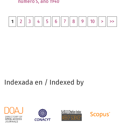
número 5, año 1940
1
2
3
4
5
6
7
8
9
10
>
>>
Indexada en / Indexed by