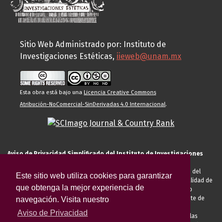
Sitio Web Administrado por: Instituto de
Investigaciones Estéticas,
iieweb@unam.mx
Esta obra está bajo una
Licencia Creative Commons
Atribución-NoComercial-SinDerivadas 4.0 Internacional
.
Aviso de Privacidad Simplificado del Instituto de Investigaciones
Estéticas de la UNAM
El Instituto de Investigaciones Estéticas de la UNAM, es responsable del
Este sitio web utiliza cookies para garantizar
tratamiento de sus datos personales para el registro de usted en calidad de
que obtenga la mejor experiencia de
alumno, docente, personal de la entidad académica, conferencista o
invitado externo (nacional o extranjero), visitante, proveedor o cliente de
navegación. Visita nuestro
servicios universitarios. Para cumplir las finalidades necesarias
Aviso de Privacidad
anteriormente descritas u otras aquellas exigidas legalmente o por las