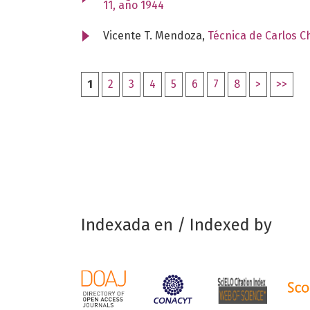
11, año 1944
Vicente T. Mendoza,
Técnica de Carlos 
1
2
3
4
5
6
7
8
>
>>
Indexada en / Indexed by