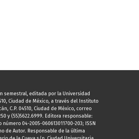
ión semestral, editada por la Universidad
0, Ciudad de México, a través del Instituto
cán, C.P. 04510, Ciudad de México, correo
7250 y (55)5622.6999. Editora responsable:
uto número 04-2005-060613011700-203; ISSN
ho de Autor. Responsable de la última
ario de la Cueva s/n, Ciudad Universitaria,