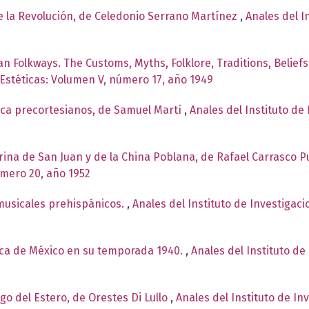
de la Revolución, de Celedonio Serrano Martínez
,
Anales del I
n Folkways. The Customs, Myths, Folklore, Traditions, Belief
 Estéticas: Volumen V, número 17, año 1949
ica precortesianos, de Samuel Martí
,
Anales del Instituto de 
arina de San Juan y de la China Poblana, de Rafael Carrasco 
úmero 20, año 1952
musicales prehispánicos.
,
Anales del Instituto de Investigac
ica de México en su temporada 1940.
,
Anales del Instituto de
ago del Estero, de Orestes Di Lullo
,
Anales del Instituto de In