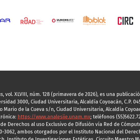
as
, vol. XLVIII, núm. 128 (primavera de 2026), es una publicac
idad 3000, Ciudad Universitaria, Alcaldía Coyoacán, C.P. 0451
o Mario de la Cueva s/n, Ciudad Universitaria, Alcaldía Coyoa
trónica:
https://www.analesiie.unam.mx
; teléfonos (55)5622.
a de Derechos al uso Exclusivo de Difusión vía Red de Cómp
70-3062, ambos otorgados por el Instituto Nacional del Derec
h, Instituto de Investigaciones Estéticas, Circuito Maestro M