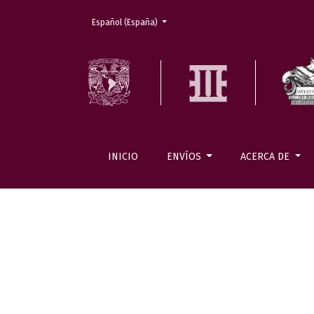
Cambiar el idioma. El actual es:
Español (España)
INICIO
ENVÍOS
ACERCA DE