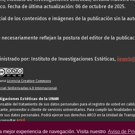
co. Fecha de última actualización: 06 de octubre de 2025.
al de los contenidos e imágenes de la publicación sin la auto
necesariamente reflejan la postura del editor de la publica
nistrado por: Instituto de Investigaciones Estéticas,
iieweb
o una
Licencia Creative Commons
ial-SinDerivadas 4.0 Internacional
.
stigaciones Estéticas de la UNAM
ponsable del tratamiento de sus datos personales para el registro de usted en cal
tante, proveedor o cliente de servicios universitarios. Para cumplir las finalidade
rir sus datos personales. Podrá ejercer sus derechos ARCO en la Unidad de Transp
 consultar
AQUÍ
la mejor experiencia de navegación. Visita nuestro
Aviso de Pri