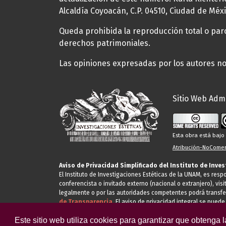
Alcaldía Coyoacán, C.P. 04510, Ciudad de Méxi
Queda prohibida la reproducción total o parci
derechos patrimoniales.
Las opiniones expresadas por los autores no 
Sitio Web Admi
Esta obra está baj
Atribución-NoComerc
Aviso de Privacidad Simplificado del Instituto de Inve
El Instituto de Investigaciones Estéticas de la UNAM, es res
conferencista o invitado externo (nacional o extranjero), visi
legalmente o por las autoridades competentes podrá transfe
de Transparencia.
El aviso de privacidad integral se puede
Este sitio web utiliza cookies para garantizar que obtenga 