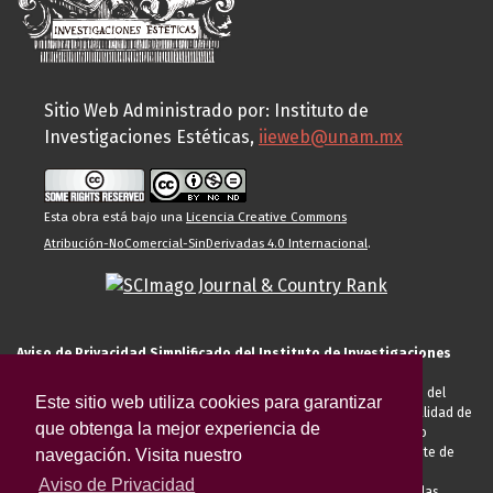
Sitio Web Administrado por: Instituto de
Investigaciones Estéticas,
iieweb@unam.mx
Esta obra está bajo una
Licencia Creative Commons
Atribución-NoComercial-SinDerivadas 4.0 Internacional
.
Aviso de Privacidad Simplificado del Instituto de Investigaciones
Estéticas de la UNAM
El Instituto de Investigaciones Estéticas de la UNAM, es responsable del
Este sitio web utiliza cookies para garantizar
tratamiento de sus datos personales para el registro de usted en calidad de
que obtenga la mejor experiencia de
alumno, docente, personal de la entidad académica, conferencista o
invitado externo (nacional o extranjero), visitante, proveedor o cliente de
navegación. Visita nuestro
servicios universitarios. Para cumplir las finalidades necesarias
Aviso de Privacidad
anteriormente descritas u otras aquellas exigidas legalmente o por las