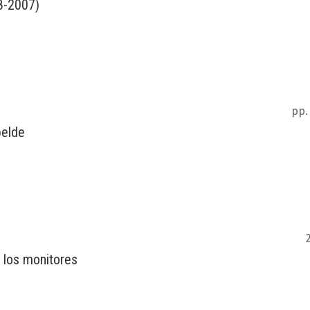
8-2007)
pp.
belde
 los monitores