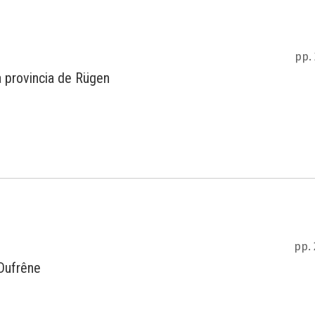
pp.
a provincia de Rügen
pp.
 Dufrêne