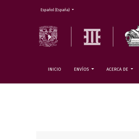
Cambiar el idioma. El actual es:
Español (España)
INICIO
ENVÍOS
ACERCA DE