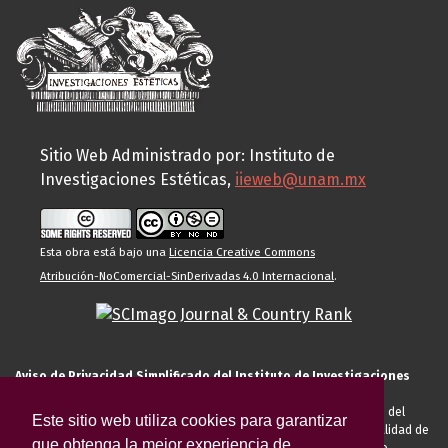
Sitio Web Administrado por: Instituto de
Investigaciones Estéticas,
iieweb@unam.mx
Esta obra está bajo una
Licencia Creative Commons
Atribución-NoComercial-SinDerivadas 4.0 Internacional
.
Aviso de Privacidad Simplificado del Instituto de Investigaciones
Estéticas de la UNAM
El Instituto de Investigaciones Estéticas de la UNAM, es responsable del
Este sitio web utiliza cookies para garantizar
tratamiento de sus datos personales para el registro de usted en calidad de
que obtenga la mejor experiencia de