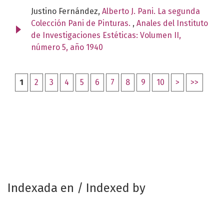
Justino Fernández,
Alberto J. Pani. La segunda
Colección Pani de Pinturas.
,
Anales del Instituto
de Investigaciones Estéticas: Volumen II,
número 5, año 1940
1
2
3
4
5
6
7
8
9
10
>
>>
Indexada en / Indexed by