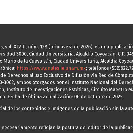
as
, vol. XLVIII, núm. 128 (primavera de 2026), es una publicac
idad 3000, Ciudad Universitaria, Alcaldía Coyoacán, C.P. 0451
o Mario de la Cueva s/n, Ciudad Universitaria, Alcaldía Coyoa
trónica:
https://www.analesiie.unam.mx
; teléfonos (55)5622.
a de Derechos al uso Exclusivo de Difusión vía Red de Cómp
70-3062, ambos otorgados por el Instituto Nacional del Derec
h, Instituto de Investigaciones Estéticas, Circuito Maestro M
co. Fecha de última actualización: 06 de octubre de 2025.
al de los contenidos e imágenes de la publicación sin la auto
necesariamente reflejan la postura del editor de la publica