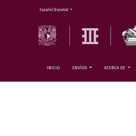
Cambiar el idioma. El actual es:
Español (España)
INICIO
ENVÍOS
ACERCA DE