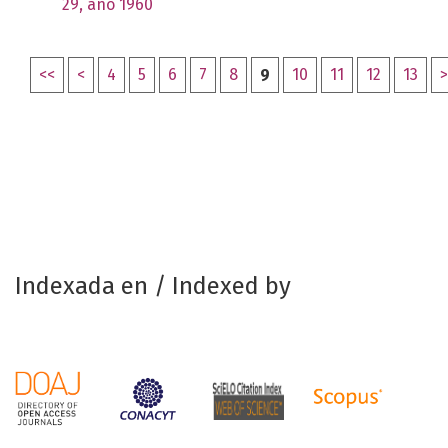
29, año 1960
<<
<
4
5
6
7
8
9
10
11
12
13
>
Indexada en / Indexed by