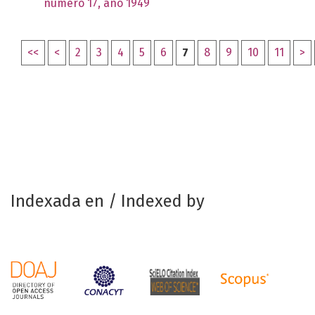
número 17, año 1949
<<
<
2
3
4
5
6
7
8
9
10
11
>
Indexada en / Indexed by