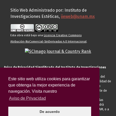
Sitio Web Administrado por: Instituto de
Investigaciones Estéticas,
iieweb@unam.mx
Esta obra está bajo una
Licencia Creative Commons
Atribución-NoComercial-SinDerivadas 4.0 Internacional
.
Aviso de Privacidad Simplificado del Instituto de Investigaciones
Estéticas de la UNAM
El Instituto de Investigaciones Estéticas de la UNAM, es responsable del
Este sitio web utiliza cookies para garantizar
tratamiento de sus datos personales para el registro de usted en calidad de
que obtenga la mejor experiencia de
alumno, docente, personal de la entidad académica, conferencista o
invitado externo (nacional o extranjero), visitante, proveedor o cliente de
navegación. Visita nuestro
servicios universitarios. Para cumplir las finalidades necesarias
Aviso de Privacidad
anteriormente descritas u otras aquellas exigidas legalmente o por las
autoridades competentes podrá transferir sus datos personales. Podrá
ejercer sus derechos ARCO en la Unidad de Transparencia de la UNAM, o a
De acuerdo
través de la
Plataforma Nacional de Transparencia.
El aviso de