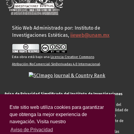
Sitio Web Administrado por: Instituto de
Investigaciones Estéticas,
iieweb@unam.mx
Esta obra está bajo una
Licencia Creative Commons
Atribución-NoComercial-SinDerivadas 4.0 Internacional
.
Aviso de Privacidad Simplificado del Instituto de Investigaciones
Estéticas de la UNAM
El Instituto de Investigaciones Estéticas de la UNAM, es responsable del
Este sitio web utiliza cookies para garantizar
tratamiento de sus datos personales para el registro de usted en calidad de
que obtenga la mejor experiencia de
alumno, docente, personal de la entidad académica, conferencista o
invitado externo (nacional o extranjero), visitante, proveedor o cliente de
navegación. Visita nuestro
servicios universitarios. Para cumplir las finalidades necesarias
Aviso de Privacidad
anteriormente descritas u otras aquellas exigidas legalmente o por las