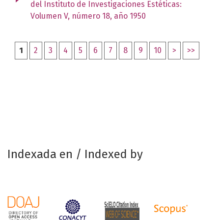
del Instituto de Investigaciones Estéticas:
Volumen V, número 18, año 1950
1
2
3
4
5
6
7
8
9
10
>
>>
Indexada en / Indexed by