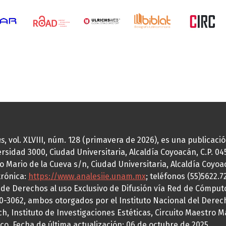
as
, vol. XLVIII, núm. 128 (primavera de 2026), es una publicac
idad 3000, Ciudad Universitaria, Alcaldía Coyoacán, C.P. 0451
o Mario de la Cueva s/n, Ciudad Universitaria, Alcaldía Coyoa
trónica:
https://www.analesiie.unam.mx
; teléfonos (55)5622.
a de Derechos al uso Exclusivo de Difusión vía Red de Cómp
70-3062, ambos otorgados por el Instituto Nacional del Derec
h, Instituto de Investigaciones Estéticas, Circuito Maestro M
co. Fecha de última actualización: 06 de octubre de 2025.