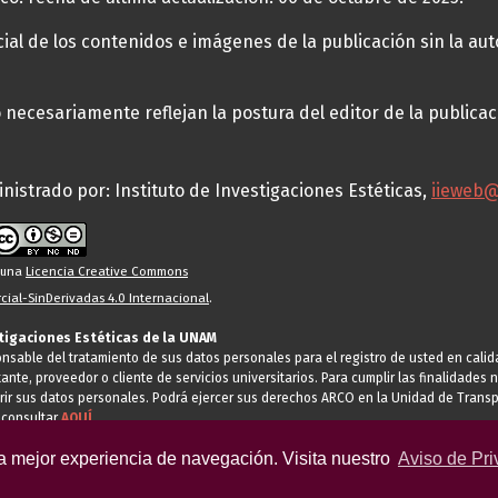
al de los contenidos e imágenes de la publicación sin la auto
necesariamente reflejan la postura del editor de la publica
nistrado por: Instituto de Investigaciones Estéticas,
iieweb
o una
Licencia Creative Commons
ial-SinDerivadas 4.0 Internacional
.
stigaciones Estéticas de la UNAM
ponsable del tratamiento de sus datos personales para el registro de usted en cal
tante, proveedor o cliente de servicios universitarios. Para cumplir las finalidade
rir sus datos personales. Podrá ejercer sus derechos ARCO en la Unidad de Transp
 consultar
AQUÍ
la mejor experiencia de navegación. Visita nuestro
Aviso de Pri