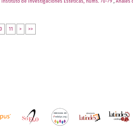
 Instituto de Investigaciones Estéticas, núms. 70-79
,
Anales d
0
11
>
>>