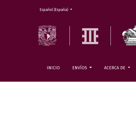
Cambiar el idioma. El actual es:
Español (España)
INICIO
ENVÍOS
ACERCA DE