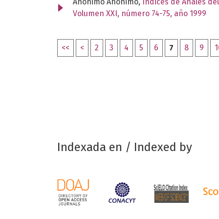
Anónimo Anónimo,
Índices de Anales del
Volumen XXI, número 74-75, año 1999
<<
<
2
3
4
5
6
7
8
9
1
Indexada en / Indexed by