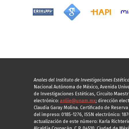
Anales del Instituto de Investigaciones Estétic
Nacional Autónoma de México, Avenida Univers
de Investigaciones Estéticas, Circuito Maestr
electrónico:
anliie@unam.mx
; dirección elec
Claudia Garay Molina. Certificado de Reserv
del impreso: 0185-1276, ISSN electrónico: 18
actualización de este número: Karla Richteric
Alcaldía Coyoacán, C.P. 04510, Ciudad de Méxi