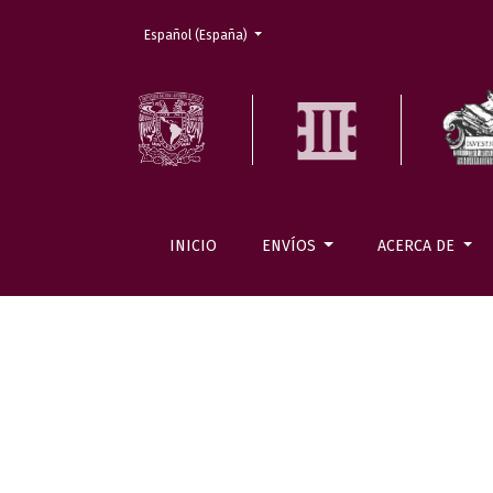
Cambiar el idioma. El actual es:
Español (España)
INICIO
ENVÍOS
ACERCA DE