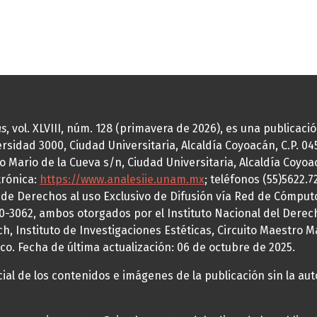
as
, vol. XLVIII, núm. 128 (primavera de 2026), es una publicac
idad 3000, Ciudad Universitaria, Alcaldía Coyoacán, C.P. 0451
o Mario de la Cueva s/n, Ciudad Universitaria, Alcaldía Coyoa
trónica:
https://www.analesiie.unam.mx
; teléfonos (55)5622.
a de Derechos al uso Exclusivo de Difusión vía Red de Cómp
70-3062, ambos otorgados por el Instituto Nacional del Derec
h, Instituto de Investigaciones Estéticas, Circuito Maestro M
co. Fecha de última actualización: 06 de octubre de 2025.
al de los contenidos e imágenes de la publicación sin la auto