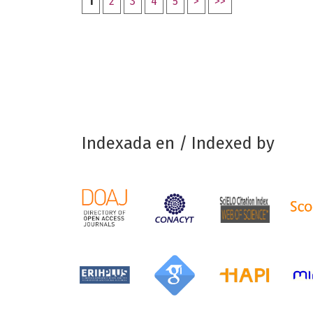
1
2
3
4
5
>
>>
Indexada en / Indexed by