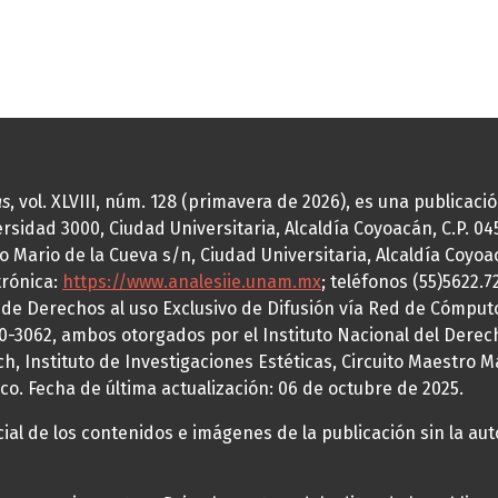
as
, vol. XLVIII, núm. 128 (primavera de 2026), es una publicac
idad 3000, Ciudad Universitaria, Alcaldía Coyoacán, C.P. 0451
o Mario de la Cueva s/n, Ciudad Universitaria, Alcaldía Coyoa
trónica:
https://www.analesiie.unam.mx
; teléfonos (55)5622.
a de Derechos al uso Exclusivo de Difusión vía Red de Cómp
70-3062, ambos otorgados por el Instituto Nacional del Derec
h, Instituto de Investigaciones Estéticas, Circuito Maestro M
co. Fecha de última actualización: 06 de octubre de 2025.
al de los contenidos e imágenes de la publicación sin la auto