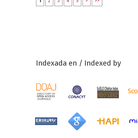
1
2
3
4
5
>
>>
Indexada en / Indexed by