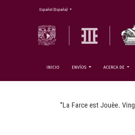
Cambiar el idioma. El actual es:
Español (España)
INICIO
ENVÍOS
ACERCA DE
"La Farce est Jouèe. Ving