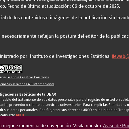
co. Fecha de última actualización: 06 de octubre de 2025.
al de los contenidos e imágenes de la publicación sin la auto
necesariamente reflejan la postura del editor de la publica
nistrado por: Instituto de Investigaciones Estéticas,
iieweb
o una
Licencia Creative Commons
ial-SinDerivadas 4.0 Internacional
.
stigaciones Estéticas de la UNAM
ponsable del tratamiento de sus datos personales para el registro de usted en cal
tante, proveedor o cliente de servicios universitarios. Para cumplir las finalidade
rir sus datos personales. Podrá ejercer sus derechos ARCO en la Unidad de Transp
 consultar
AQUÍ
la mejor experiencia de navegación. Visita nuestro
Aviso de Pri