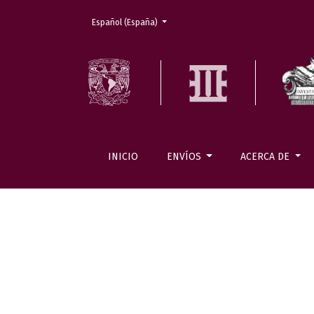
Cambiar el idioma. El actual es:
Español (España)
INICIO
ENVÍOS
ACERCA DE