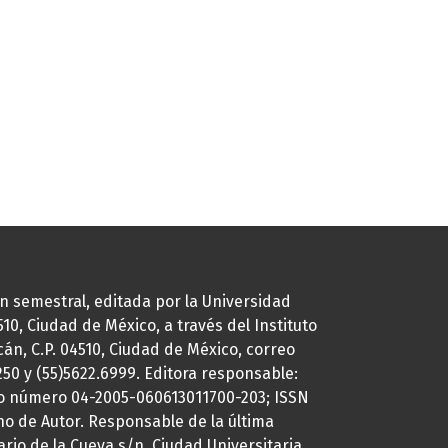
ión semestral, editada por la Universidad
0, Ciudad de México, a través del Instituto
cán, C.P. 04510, Ciudad de México, correo
7250 y (55)5622.6999. Editora responsable:
uto número 04-2005-060613011700-203; ISSN
ho de Autor. Responsable de la última
ario de la Cueva s/n, Ciudad Universitaria,