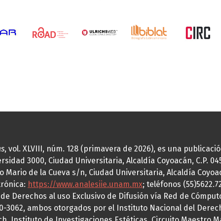
as
, vol. XLVIII, núm. 128 (primavera de 2026), es una publicac
idad 3000, Ciudad Universitaria, Alcaldía Coyoacán, C.P. 0451
o Mario de la Cueva s/n, Ciudad Universitaria, Alcaldía Coyoa
trónica:
https://www.analesiie.unam.mx
; teléfonos (55)5622.
a de Derechos al uso Exclusivo de Difusión vía Red de Cómp
70-3062, ambos otorgados por el Instituto Nacional del Derec
h, Instituto de Investigaciones Estéticas, Circuito Maestro M