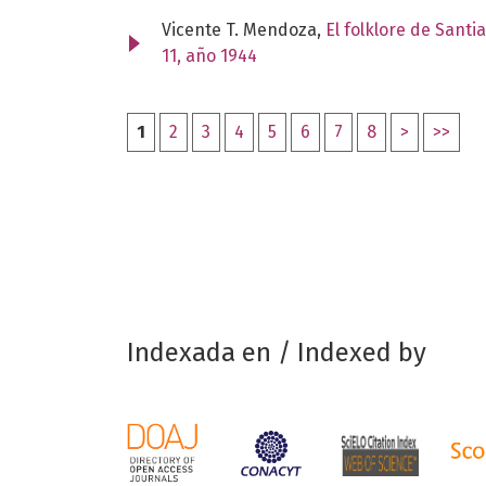
Vicente T. Mendoza,
El folklore de Santi
11, año 1944
1
2
3
4
5
6
7
8
>
>>
Indexada en / Indexed by