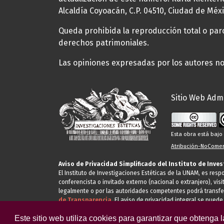
Alcaldía Coyoacán, C.P. 04510, Ciudad de Méxi
Queda prohibida la reproducción total o parci
derechos patrimoniales.
Las opiniones expresadas por los autores no 
Sitio Web Admi
Esta obra está baj
Atribución-NoComerc
Aviso de Privacidad Simplificado del Instituto de Inve
El Instituto de Investigaciones Estéticas de la UNAM, es res
conferencista o invitado externo (nacional o extranjero), visi
legalmente o por las autoridades competentes podrá transfe
de Transparencia.
El aviso de privacidad integral se puede
Este sitio web utiliza cookies para garantizar que obtenga 