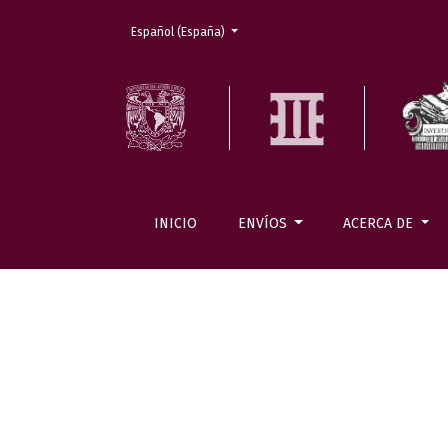
Cambiar el idioma. El actual es:
Español (España)
INICIO
ENVÍOS
ACERCA DE