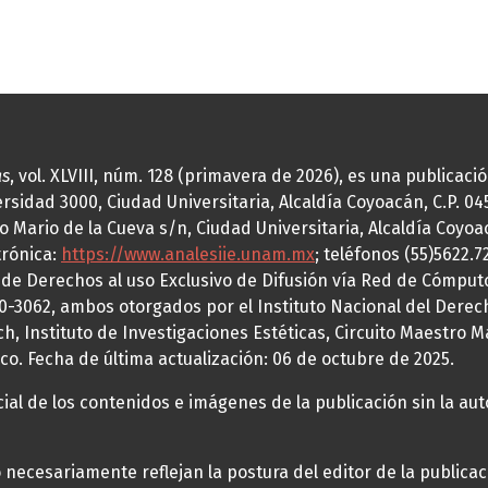
as
, vol. XLVIII, núm. 128 (primavera de 2026), es una publicac
idad 3000, Ciudad Universitaria, Alcaldía Coyoacán, C.P. 0451
o Mario de la Cueva s/n, Ciudad Universitaria, Alcaldía Coyoa
trónica:
https://www.analesiie.unam.mx
; teléfonos (55)5622.
a de Derechos al uso Exclusivo de Difusión vía Red de Cómp
70-3062, ambos otorgados por el Instituto Nacional del Derec
h, Instituto de Investigaciones Estéticas, Circuito Maestro M
co. Fecha de última actualización: 06 de octubre de 2025.
al de los contenidos e imágenes de la publicación sin la auto
necesariamente reflejan la postura del editor de la publica