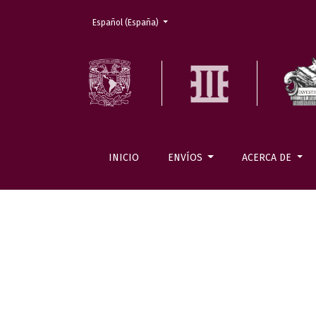
Cambiar el idioma. El actual es:
Español (España)
INICIO
ENVÍOS
ACERCA DE