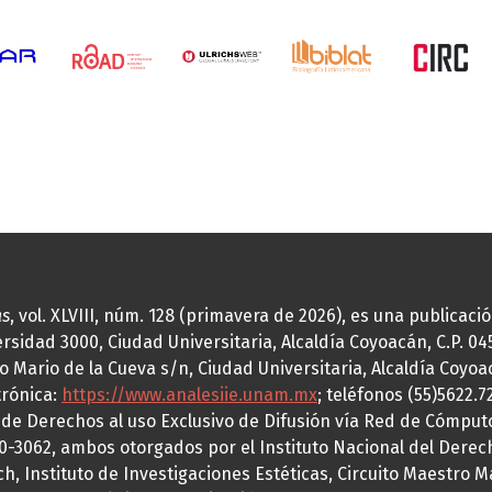
as
, vol. XLVIII, núm. 128 (primavera de 2026), es una publicac
idad 3000, Ciudad Universitaria, Alcaldía Coyoacán, C.P. 0451
o Mario de la Cueva s/n, Ciudad Universitaria, Alcaldía Coyoa
trónica:
https://www.analesiie.unam.mx
; teléfonos (55)5622.
a de Derechos al uso Exclusivo de Difusión vía Red de Cómp
70-3062, ambos otorgados por el Instituto Nacional del Derec
h, Instituto de Investigaciones Estéticas, Circuito Maestro M