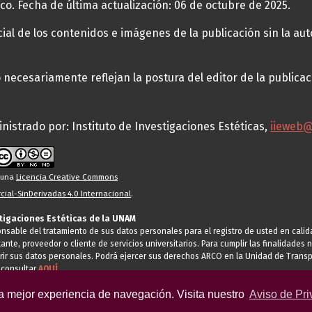
co. Fecha de última actualización: 06 de octubre de 2025.
al de los contenidos e imágenes de la publicación sin la auto
necesariamente reflejan la postura del editor de la publica
nistrado por: Instituto de Investigaciones Estéticas,
iieweb
o una
Licencia Creative Commons
ial-SinDerivadas 4.0 Internacional
.
stigaciones Estéticas de la UNAM
ponsable del tratamiento de sus datos personales para el registro de usted en cal
tante, proveedor o cliente de servicios universitarios. Para cumplir las finalidade
rir sus datos personales. Podrá ejercer sus derechos ARCO en la Unidad de Transp
 consultar
AQUÍ
la mejor experiencia de navegación. Visita nuestro
Aviso de Pri