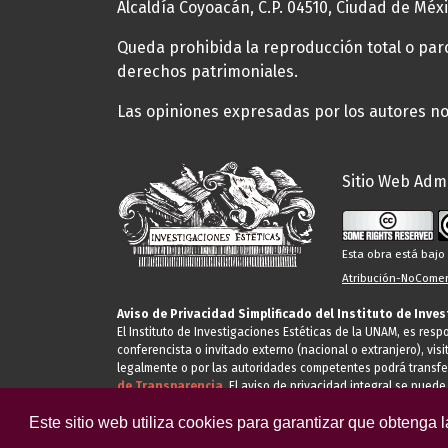
Alcaldía Coyoacán, C.P. 04510, Ciudad de Méxi
Queda prohibida la reproducción total o parci
derechos patrimoniales.
Las opiniones expresadas por los autores no 
Sitio Web Admi
Esta obra está baj
Atribución-NoComerc
Aviso de Privacidad Simplificado del Instituto de Inve
El Instituto de Investigaciones Estéticas de la UNAM, es res
conferencista o invitado externo (nacional o extranjero), visi
legalmente o por las autoridades competentes podrá transfe
de Transparencia.
El aviso de privacidad integral se puede
Este sitio web utiliza cookies para garantizar que obtenga 