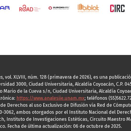
as
, vol. XLVIII, núm. 128 (primavera de 2026), es una publicac
idad 3000, Ciudad Universitaria, Alcaldía Coyoacán, C.P. 0451
o Mario de la Cueva s/n, Ciudad Universitaria, Alcaldía Coyoa
trónica:
https://www.analesiie.unam.mx
; teléfonos (55)5622.
a de Derechos al uso Exclusivo de Difusión vía Red de Cómp
70-3062, ambos otorgados por el Instituto Nacional del Derec
h, Instituto de Investigaciones Estéticas, Circuito Maestro M
co. Fecha de última actualización: 06 de octubre de 2025.