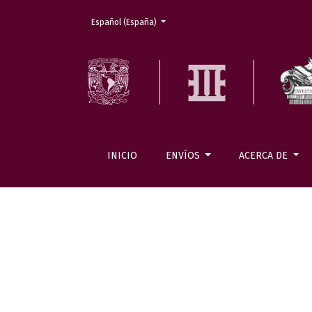
Cambiar el idioma. El actual es:
Español (España)
INICIO
ENVÍOS
ACERCA DE