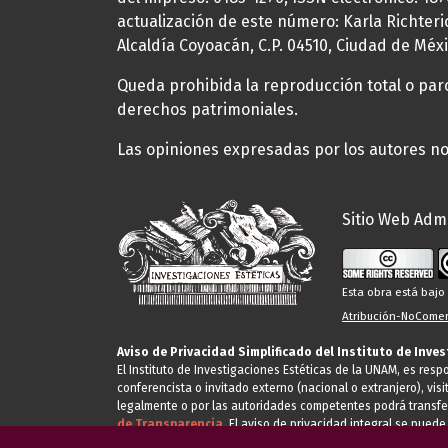
actualización de este número: Karla Richteric
Alcaldía Coyoacán, C.P. 04510, Ciudad de Méxi
Queda prohibida la reproducción total o parci
derechos patrimoniales.
Las opiniones expresadas por los autores no 
Sitio Web Admi
Esta obra está baj
Atribución-NoComerc
Aviso de Privacidad Simplificado del Instituto de Inve
El Instituto de Investigaciones Estéticas de la UNAM, es res
conferencista o invitado externo (nacional o extranjero), visi
legalmente o por las autoridades competentes podrá transfe
de Transparencia.
El aviso de privacidad integral se puede