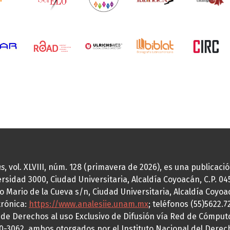
as
, vol. XLVIII, núm. 128 (primavera de 2026), es una publicac
idad 3000, Ciudad Universitaria, Alcaldía Coyoacán, C.P. 0451
o Mario de la Cueva s/n, Ciudad Universitaria, Alcaldía Coyoa
trónica:
https://www.analesiie.unam.mx
; teléfonos (55)5622.
a de Derechos al uso Exclusivo de Difusión vía Red de Cómp
70-3062, ambos otorgados por el Instituto Nacional del Derec