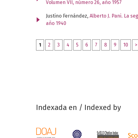
Volumen VII, número 26, año 1957
Justino Fernández,
Alberto J. Pani. La s
año 1940
1
2
3
4
5
6
7
8
9
10
>
Indexada en / Indexed by