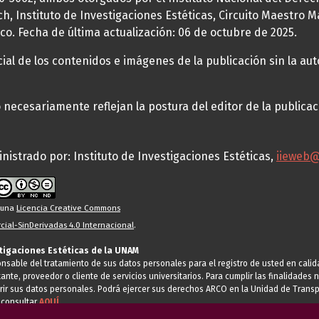
h, Instituto de Investigaciones Estéticas, Circuito Maestro M
co. Fecha de última actualización: 06 de octubre de 2025.
al de los contenidos e imágenes de la publicación sin la auto
necesariamente reflejan la postura del editor de la publica
nistrado por: Instituto de Investigaciones Estéticas,
iieweb
o una
Licencia Creative Commons
ial-SinDerivadas 4.0 Internacional
.
stigaciones Estéticas de la UNAM
ponsable del tratamiento de sus datos personales para el registro de usted en cal
tante, proveedor o cliente de servicios universitarios. Para cumplir las finalidade
rir sus datos personales. Podrá ejercer sus derechos ARCO en la Unidad de Transp
 consultar
AQUÍ