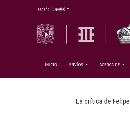
Cambiar el idioma. El actual es:
Español (España)
INICIO
ENVÍOS
ACERCA DE
La crítica de Felip