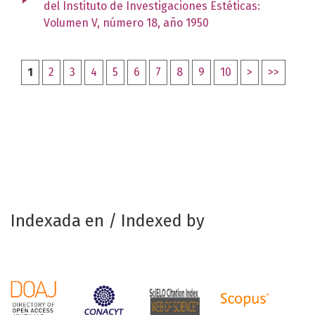
del Instituto de Investigaciones Estéticas:
Volumen V, número 18, año 1950
1
2
3
4
5
6
7
8
9
10
>
>>
Indexada en / Indexed by