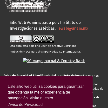
Sitio Web Administrado por: Instituto de
Investigaciones Estéticas,
iieweb@unam.mx
Esta obra está bajo una
Licencia Creative Commons
Atribución-NoComercial-SinDerivadas 4.0 Internacional
.
Aviso de Privacidad Simplificado del Instituto de Investigaciones
Estéticas de la UNAM
El Instituto de Investigaciones Estéticas de la UNAM, es responsable del
Este sitio web utiliza cookies para garantizar
tratamiento de sus datos personales para el registro de usted en calidad de
que obtenga la mejor experiencia de
alumno, docente, personal de la entidad académica, conferencista o
invitado externo (nacional o extranjero), visitante, proveedor o cliente de
navegación. Visita nuestro
servicios universitarios. Para cumplir las finalidades necesarias
Aviso de Privacidad
anteriormente descritas u otras aquellas exigidas legalmente o por las