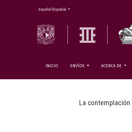
Cambiar el idioma. El actual es:
Español (España)
INICIO
ENVÍOS
ACERCA DE
La contemplación d