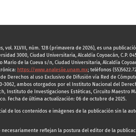
as
, vol. XLVIII, núm. 128 (primavera de 2026), es una publicac
idad 3000, Ciudad Universitaria, Alcaldía Coyoacán, C.P. 0451
o Mario de la Cueva s/n, Ciudad Universitaria, Alcaldía Coyoa
trónica:
https://www.analesiie.unam.mx
; teléfonos (55)5622.
a de Derechos al uso Exclusivo de Difusión vía Red de Cómp
70-3062, ambos otorgados por el Instituto Nacional del Derec
h, Instituto de Investigaciones Estéticas, Circuito Maestro M
co. Fecha de última actualización: 06 de octubre de 2025.
al de los contenidos e imágenes de la publicación sin la auto
necesariamente reflejan la postura del editor de la publica