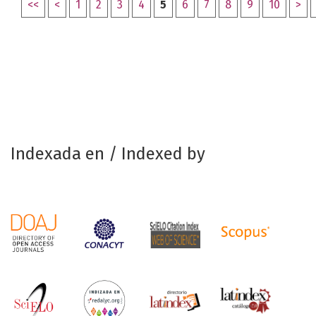
<<
<
1
2
3
4
5
6
7
8
9
10
>
Indexada en / Indexed by