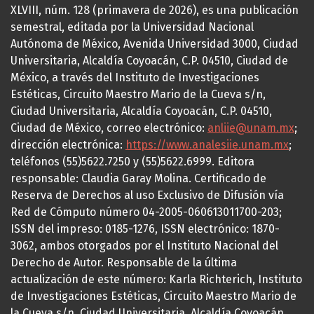
XLVIII, núm. 128 (primavera de 2026), es una publicación
semestral, editada por la Universidad Nacional
Autónoma de México, Avenida Universidad 3000, Ciudad
Universitaria, Alcaldía Coyoacán, C.P. 04510, Ciudad de
México, a través del Instituto de Investigaciones
Estéticas, Circuito Maestro Mario de la Cueva s/n,
Ciudad Universitaria, Alcaldía Coyoacán, C.P. 04510,
Ciudad de México, correo electrónico:
anliie@unam.mx
;
dirección electrónica:
https://www.analesiie.unam.mx
;
teléfonos (55)5622.7250 y (55)5622.6999. Editora
responsable: Claudia Garay Molina. Certificado de
Reserva de Derechos al uso Exclusivo de Difusión vía
Red de Cómputo número 04-2005-060613011700-203;
ISSN del impreso: 0185-1276, ISSN electrónico: 1870-
3062, ambos otorgados por el Instituto Nacional del
Derecho de Autor. Responsable de la última
actualización de este número: Karla Richterich, Instituto
de Investigaciones Estéticas, Circuito Maestro Mario de
la Cueva s/n, Ciudad Universitaria, Alcaldía Coyoacán,