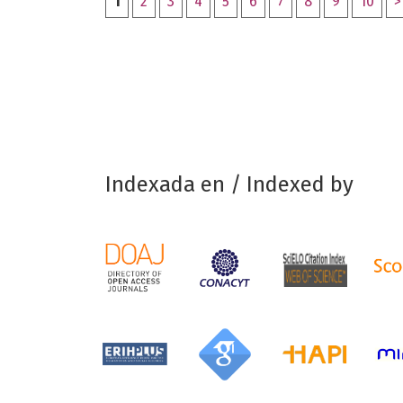
1
2
3
4
5
6
7
8
9
10
>
Indexada en / Indexed by