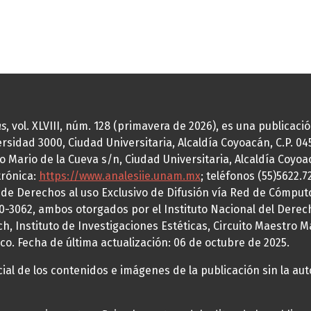
as
, vol. XLVIII, núm. 128 (primavera de 2026), es una publicac
idad 3000, Ciudad Universitaria, Alcaldía Coyoacán, C.P. 0451
o Mario de la Cueva s/n, Ciudad Universitaria, Alcaldía Coyoa
trónica:
https://www.analesiie.unam.mx
; teléfonos (55)5622.
a de Derechos al uso Exclusivo de Difusión vía Red de Cómp
70-3062, ambos otorgados por el Instituto Nacional del Derec
h, Instituto de Investigaciones Estéticas, Circuito Maestro M
co. Fecha de última actualización: 06 de octubre de 2025.
al de los contenidos e imágenes de la publicación sin la auto