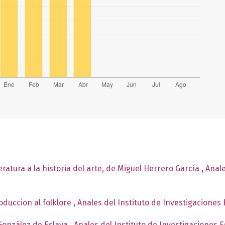
teratura a la historia del arte, de Miguel Herrero García
,
Anale
oduccion al folklore
,
Anales del Instituto de Investigaciones 
González de Eslava
,
Anales del Instituto de Investigaciones 