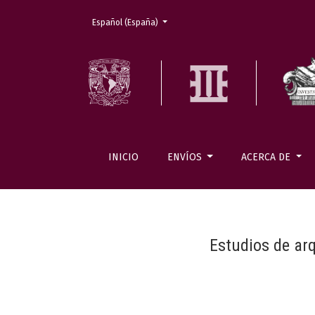
Cambiar el idioma. El actual es:
Español (España)
INICIO
ENVÍOS
ACERCA DE
Estudios de ar