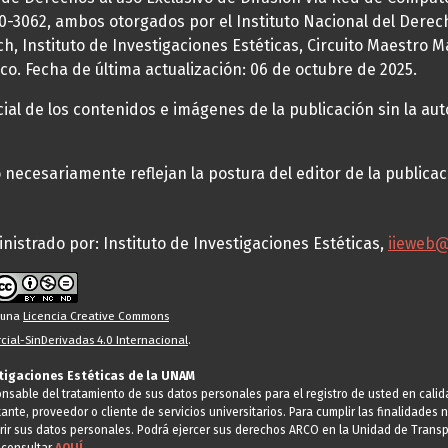
70-3062, ambos otorgados por el Instituto Nacional del Derec
h, Instituto de Investigaciones Estéticas, Circuito Maestro M
co. Fecha de última actualización: 06 de octubre de 2025.
al de los contenidos e imágenes de la publicación sin la auto
necesariamente reflejan la postura del editor de la publica
nistrado por: Instituto de Investigaciones Estéticas,
iieweb
o una
Licencia Creative Commons
ial-SinDerivadas 4.0 Internacional
.
stigaciones Estéticas de la UNAM
ponsable del tratamiento de sus datos personales para el registro de usted en cal
tante, proveedor o cliente de servicios universitarios. Para cumplir las finalidade
rir sus datos personales. Podrá ejercer sus derechos ARCO en la Unidad de Transp
 consultar
AQUÍ