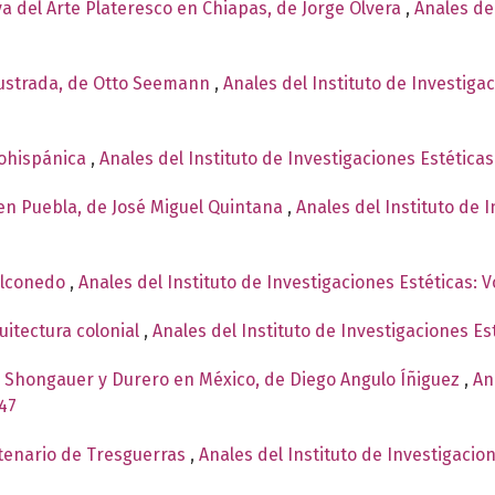
a del Arte Plateresco en Chiapas, de Jorge Olvera
,
Anales del
ilustrada, de Otto Seemann
,
Anales del Instituto de Investiga
dohispánica
,
Anales del Instituto de Investigaciones Estética
 en Puebla, de José Miguel Quintana
,
Anales del Instituto de 
Alconedo
,
Anales del Instituto de Investigaciones Estéticas: 
uitectura colonial
,
Anales del Instituto de Investigaciones Es
e Shongauer y Durero en México, de Diego Angulo Íñiguez
,
An
947
tenario de Tresguerras
,
Anales del Instituto de Investigacio