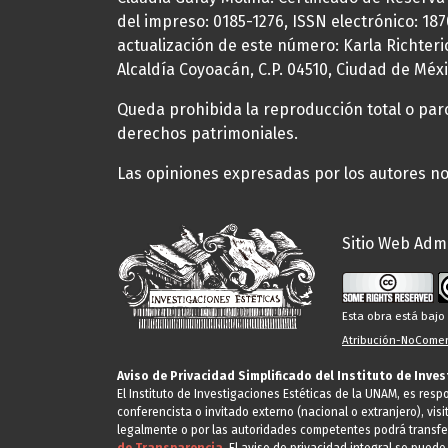
del impreso: 0185-1276, ISSN electrónico: 18
actualización de este número: Karla Richteric
Alcaldía Coyoacán, C.P. 04510, Ciudad de Méxi
Queda prohibida la reproducción total o parci
derechos patrimoniales.
Las opiniones expresadas por los autores no 
Sitio Web Admi
Esta obra está baj
Atribución-NoComerc
Aviso de Privacidad Simplificado del Instituto de Inve
El Instituto de Investigaciones Estéticas de la UNAM, es res
conferencista o invitado externo (nacional o extranjero), visi
legalmente o por las autoridades competentes podrá transfe
de Transparencia.
El aviso de privacidad integral se puede