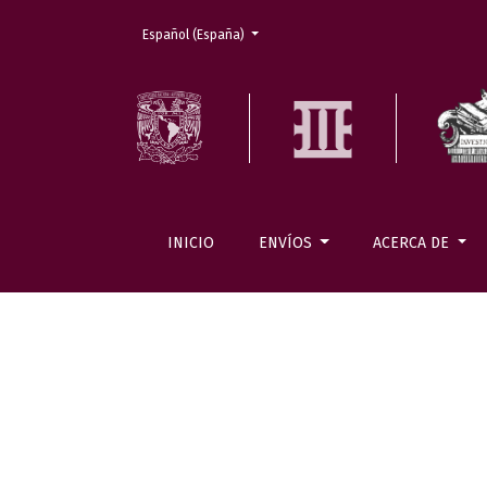
Cambiar el idioma. El actual es:
Español (España)
INICIO
ENVÍOS
ACERCA DE