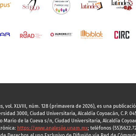
as
, vol. XLVIII, núm. 128 (primavera de 2026), es una publicac
idad 3000, Ciudad Universitaria, Alcaldía Coyoacán, C.P. 0451
o Mario de la Cueva s/n, Ciudad Universitaria, Alcaldía Coyoa
trónica:
https://www.analesiie.unam.mx
; teléfonos (55)5622.
a de Derechos al uso Exclusivo de Difusión vía Red de Cómp