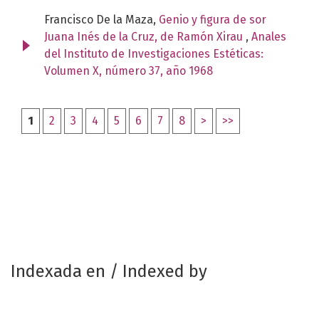
Francisco De la Maza,
Genio y figura de sor
Juana Inés de la Cruz, de Ramón Xirau
,
Anales
del Instituto de Investigaciones Estéticas:
Volumen X, número 37, año 1968
1
2
3
4
5
6
7
8
>
>>
Indexada en / Indexed by