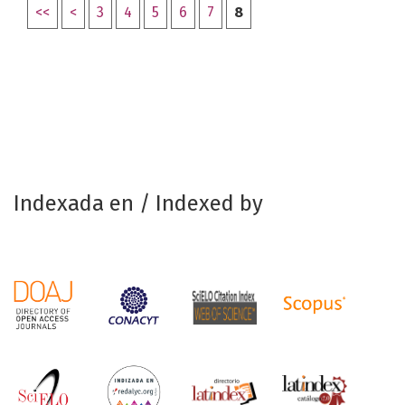
<<
<
3
4
5
6
7
8
Indexada en / Indexed by