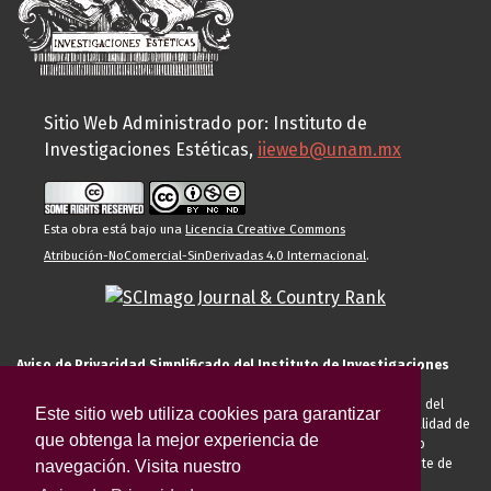
Sitio Web Administrado por: Instituto de
Investigaciones Estéticas,
iieweb@unam.mx
Esta obra está bajo una
Licencia Creative Commons
Atribución-NoComercial-SinDerivadas 4.0 Internacional
.
Aviso de Privacidad Simplificado del Instituto de Investigaciones
Estéticas de la UNAM
El Instituto de Investigaciones Estéticas de la UNAM, es responsable del
Este sitio web utiliza cookies para garantizar
tratamiento de sus datos personales para el registro de usted en calidad de
que obtenga la mejor experiencia de
alumno, docente, personal de la entidad académica, conferencista o
invitado externo (nacional o extranjero), visitante, proveedor o cliente de
navegación. Visita nuestro
servicios universitarios. Para cumplir las finalidades necesarias