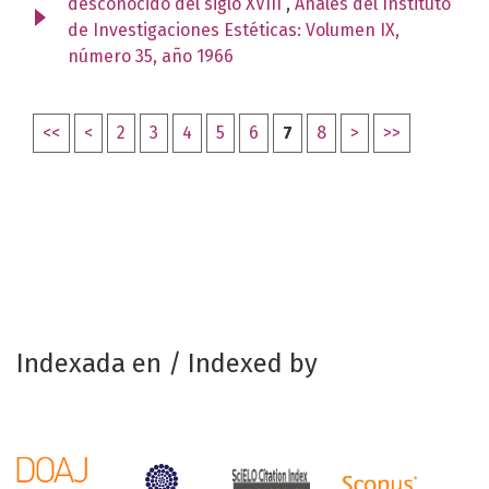
desconocido del siglo XVIII
,
Anales del Instituto
de Investigaciones Estéticas: Volumen IX,
número 35, año 1966
<<
<
2
3
4
5
6
7
8
>
>>
Indexada en / Indexed by