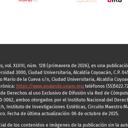
as
, vol. XLVIII, núm. 128 (primavera de 2026), es una publicac
idad 3000, Ciudad Universitaria, Alcaldía Coyoacán, C.P. 0451
o Mario de la Cueva s/n, Ciudad Universitaria, Alcaldía Coyoa
trónica:
https://www.analesiie.unam.mx
; teléfonos (55)5622.
a de Derechos al uso Exclusivo de Difusión vía Red de Cómp
70-3062, ambos otorgados por el Instituto Nacional del Derec
h, Instituto de Investigaciones Estéticas, Circuito Maestro M
co. Fecha de última actualización: 06 de octubre de 2025.
al de los contenidos e imágenes de la publicación sin la auto