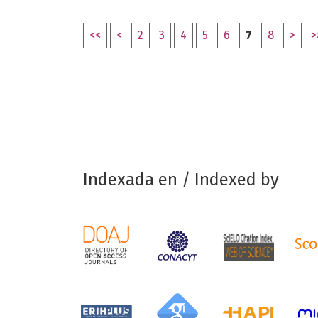
<<
<
2
3
4
5
6
7
8
>
>
Indexada en / Indexed by