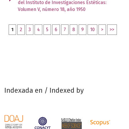
del Instituto de Investigaciones Estéticas:
Volumen V, número 18, año 1950
1
2
3
4
5
6
7
8
9
10
>
>>
Indexada en / Indexed by