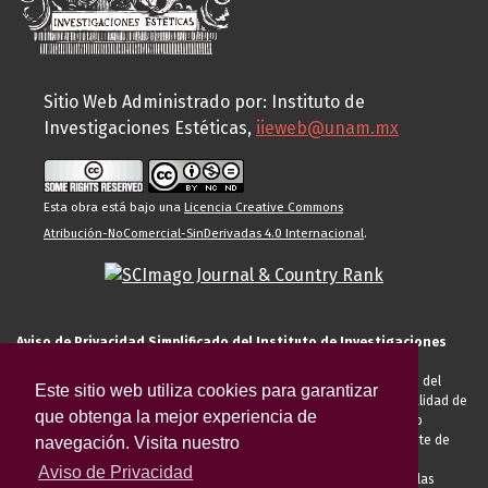
Sitio Web Administrado por: Instituto de
Investigaciones Estéticas,
iieweb@unam.mx
Esta obra está bajo una
Licencia Creative Commons
Atribución-NoComercial-SinDerivadas 4.0 Internacional
.
Aviso de Privacidad Simplificado del Instituto de Investigaciones
Estéticas de la UNAM
El Instituto de Investigaciones Estéticas de la UNAM, es responsable del
Este sitio web utiliza cookies para garantizar
tratamiento de sus datos personales para el registro de usted en calidad de
que obtenga la mejor experiencia de
alumno, docente, personal de la entidad académica, conferencista o
invitado externo (nacional o extranjero), visitante, proveedor o cliente de
navegación. Visita nuestro
servicios universitarios. Para cumplir las finalidades necesarias
Aviso de Privacidad
anteriormente descritas u otras aquellas exigidas legalmente o por las