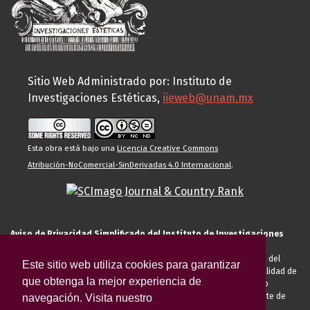
Sitio Web Administrado por: Instituto de
Investigaciones Estéticas,
iieweb@unam.mx
Esta obra está bajo una
Licencia Creative Commons
Atribución-NoComercial-SinDerivadas 4.0 Internacional
.
Aviso de Privacidad Simplificado del Instituto de Investigaciones
Estéticas de la UNAM
El Instituto de Investigaciones Estéticas de la UNAM, es responsable del
Este sitio web utiliza cookies para garantizar
tratamiento de sus datos personales para el registro de usted en calidad de
que obtenga la mejor experiencia de
alumno, docente, personal de la entidad académica, conferencista o
invitado externo (nacional o extranjero), visitante, proveedor o cliente de
navegación. Visita nuestro
servicios universitarios. Para cumplir las finalidades necesarias