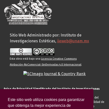
Sitio Web Administrado por: Instituto de
Investigaciones Estéticas,
iieweb@unam.mx
Esta obra está bajo una
Licencia Creative Commons
Atribución-NoComercial-SinDerivadas 4.0 Internacional
.
Aviso de Privacidad Simplificado del Instituto de Investigaciones
Estéticas de la UNAM
El Instituto de Investigaciones Estéticas de la UNAM, es responsable del
Este sitio web utiliza cookies para garantizar
tratamiento de sus datos personales para el registro de usted en calidad de
que obtenga la mejor experiencia de
alumno, docente, personal de la entidad académica, conferencista o